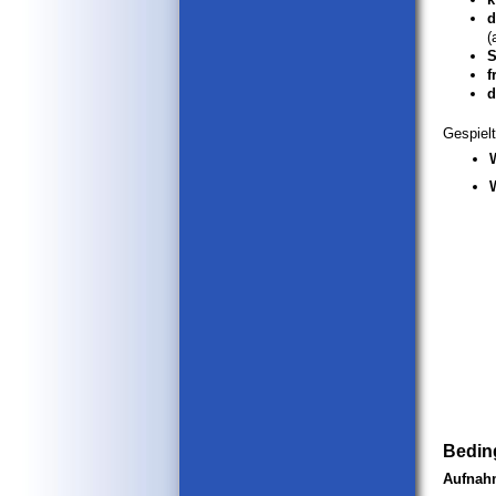
d
(
S
f
d
Gespiel
Beding
Aufnah