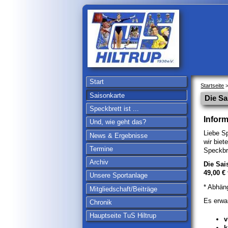
Start
Startseite
>
Saisonkarte
Die Sa
Speckbrett ist ...
Inform
Und, wie geht das?
Liebe Sp
News & Ergebnisse
wir biet
Termine
Speckbr
Archiv
Die Sai
49,00 €
Unsere Sportanlage
* Abhän
Mitgliedschaft/Beiträge
Es erwa
Chronik
Hauptseite TuS Hiltrup
v
k