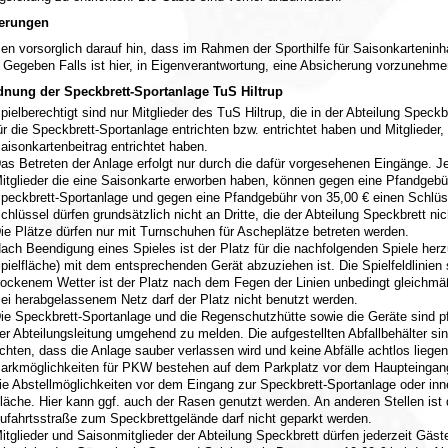
herungen
en vorsorglich darauf hin, dass im Rahmen der Sporthilfe für Saisonkarteninha
 Gegeben Falls ist hier, in Eigenverantwortung, eine Absicherung vorzunehme
dnung der Speckbrett-Sportanlage TuS Hiltrup
pielberechtigt sind nur Mitglieder des TuS Hiltrup, die in der Abteilung Speck
ür die Speckbrett-Sportanlage entrichten bzw. entrichtet haben und Mitglieder
aisonkartenbeitrag entrichtet haben.
as Betreten der Anlage erfolgt nur durch die dafür vorgesehenen Eingänge. Je
itglieder die eine Saisonkarte erworben haben, können gegen eine Pfandgebüh
peckbrett-Sportanlage und gegen eine Pfandgebühr von 35,00 € einen Schlüss
chlüssel dürfen grundsätzlich nicht an Dritte, die der Abteilung Speckbrett n
ie Plätze dürfen nur mit Turnschuhen für Ascheplätze betreten werden.
ach Beendigung eines Spieles ist der Platz für die nachfolgenden Spiele herzu
pielfläche) mit dem entsprechenden Gerät abzuziehen ist. Die Spielfeldlinien
rockenem Wetter ist der Platz nach dem Fegen der Linien unbedingt gleichmä
ei herabgelassenem Netz darf der Platz nicht benutzt werden.
ie Speckbrett-Sportanlage und die Regenschutzhütte sowie die Geräte sind p
er Abteilungsleitung umgehend zu melden. Die aufgestellten Abfallbehälter sin
chten, dass die Anlage sauber verlassen wird und keine Abfälle achtlos lieg
arkmöglichkeiten für PKW bestehen auf dem Parkplatz vor dem Haupteingang
ie Abstellmöglichkeiten vor dem Eingang zur Speckbrett-Sportanlage oder inn
läche. Hier kann ggf. auch der Rasen genutzt werden. An anderen Stellen ist 
ufahrtsstraße zum Speckbrettgelände darf nicht geparkt werden.
itglieder und Saisonmitglieder der Abteilung Speckbrett dürfen jederzeit Gäst