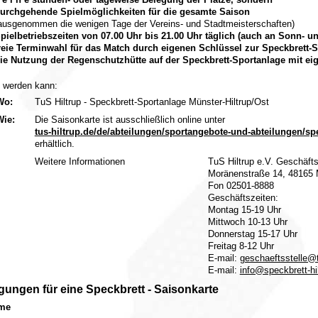
urchgehende Spielmöglichkeiten für die gesamte Saison
ausgenommen die wenigen Tage der Vereins- und Stadtmeisterschaften)
pielbetriebszeiten von 07.00 Uhr bis 21.00 Uhr täglich (auch an Sonn- u
reie Terminwahl für das Match durch eigenen Schlüssel zur Speckbrett-
ie Nutzung der Regenschutzhütte auf der Speckbrett-Sportanlage mit e
t werden kann:
Wo:
TuS Hiltrup - Speckbrett-Sportanlage Münster-Hiltrup/Ost
Wie:
Die Saisonkarte ist ausschließlich online unter
tus-hiltrup.de/de/abteilungen/sportangebote-und-abteilungen/spe
erhältlich.
Weitere Informationen
TuS Hiltrup e.V. Geschäfts
Moränenstraße 14, 48165 
Fon 02501-8888
Geschäftszeiten:
Montag 15-19 Uhr
Mittwoch 10-13 Uhr
Donnerstag 15-17 Uhr
Freitag 8-12 Uhr
E-mail:
geschaeftsstelle@t
E-mail:
info@speckbrett-hi
ungen für eine Speckbrett - Saisonkarte
me