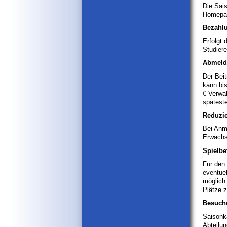
Die Sais
Homepage
Bezahl
Erfolgt 
Studiere
Abmeldu
Der Beit
kann bis
€ Verwa
spätest
Reduzie
Bei Anme
Erwachs
Spielbe
Für den 
eventuel
möglich
Plätze z
Besuch
Saisonka
Abteilun