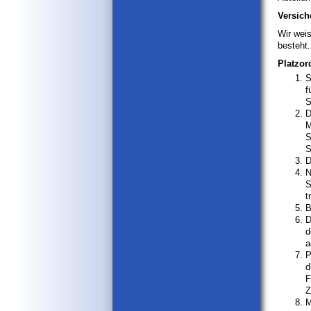
Versic
Wir weis
besteht.
Platzor
S
f
S
D
M
S
S
D
N
S
t
B
D
d
a
P
d
F
Z
M