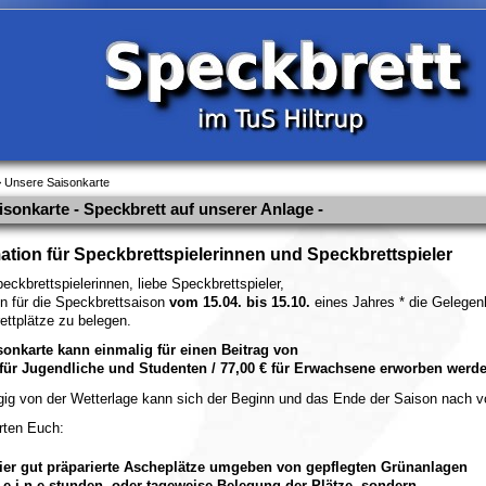
 Unsere Saisonkarte
isonkarte - Speckbrett auf unserer Anlage -
ation für Speckbrettspielerinnen und Speckbrettspieler
eckbrettspielerinnen, liebe Speckbrettspieler,
en für die Speckbrettsaison
vom 15.04. bis 15.10.
eines Jahres * die Gelegenh
ettplätze zu belegen.
sonkarte kann einmalig für einen Beitrag von
 für Jugendliche und Studenten / 77,00 € für Erwachsene erworben werde
gig von der Wetterlage kann sich der Beginn und das Ende der Saison nach v
rten Euch:
ier gut präparierte Ascheplätze umgeben von gepflegten Grünanlagen
 e i n e stunden- oder tageweise Belegung der Plätze, sondern