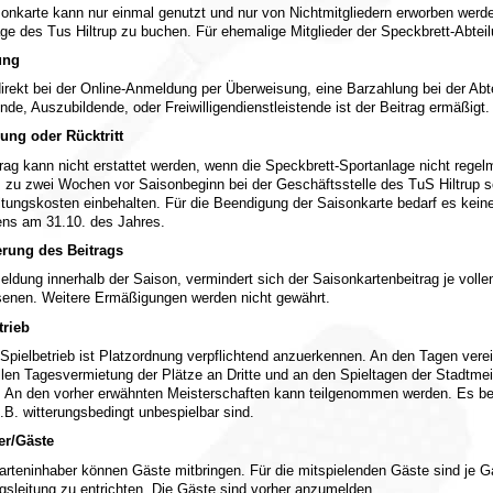
onkarte kann nur einmal genutzt und nur von Nichtmitgliedern erworben werden
 des Tus Hiltrup zu buchen. Für ehemalige Mitglieder der Speckbrett-Abteilu
ung
direkt bei der Online-Anmeldung per Überweisung, eine Barzahlung bei der Abtei
nde, Auszubildende, oder Freiwilligendienstleistende ist der Beitrag ermäßigt.
ng oder Rücktritt
rag kann nicht erstattet werden, wenn die Speckbrett-Sportanlage nicht rege
 zu zwei Wochen vor Saisonbeginn bei der Geschäftsstelle des TuS Hiltrup sc
ltungskosten einbehalten. Für die Beendigung der Saisonkarte bedarf es kein
ens am 31.10. des Jahres.
rung des Beitrags
ldung innerhalb der Saison, vermindert sich der Saisonkartenbeitrag je voll
enen. Weitere Ermäßigungen werden nicht gewährt.
trieb
Spielbetrieb ist Platzordnung verpflichtend anzuerkennen. An den Tagen verei
len Tagesvermietung der Plätze an Dritte und an den Spieltagen der Stadtmeist
. An den vorher erwähnten Meisterschaften kann teilgenommen werden. Es be
.B. witterungsbedingt unbespielbar sind.
er/Gäste
rteninhaber können Gäste mitbringen. Für die mitspielenden Gäste sind je Ga
gsleitung zu entrichten. Die Gäste sind vorher anzumelden.