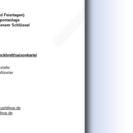
nd Feiertagen)
Sportanlage
igenem Schlüssel
ckbrett/saisonkarte/
stelle:
Münster
ushiltrup.de
ltrup.de