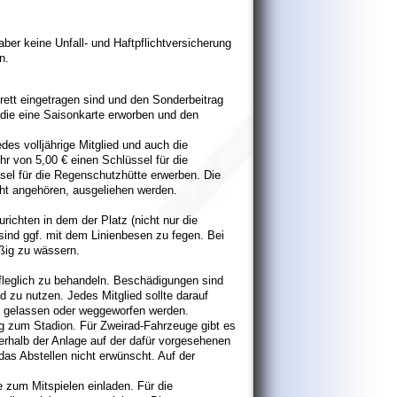
ber keine Unfall- und Haftpflichtversicherung
n.
brett eingetragen sind und den Sonderbeitrag
, die eine Saisonkarte erworben und den
des volljährige Mitglied und auch die
r von 5,00 € einen Schlüssel für die
el für die Regenschutzhütte erwerben. Die
icht angehören, ausgeliehen werden.
richten in dem der Platz (nicht nur die
 sind ggf. mit dem Linienbesen zu fegen. Bei
ßig zu wässern.
fleglich zu behandeln. Beschädigungen sind
d zu nutzen. Jedes Mitglied sollte darauf
en gelassen oder weggeworfen werden.
 zum Stadion. Für Zweirad-Fahrzeuge gibt es
erhalb der Anlage auf der dafür vorgesehenen
das Abstellen nicht erwünscht. Auf der
e zum Mitspielen einladen. Für die